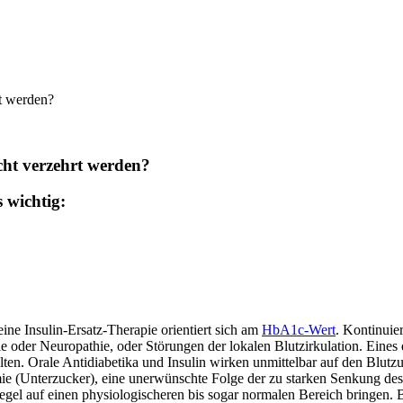
rt werden?
cht verzehrt werden?
 wichtig:
ine Insulin-Ersatz-Therapie orientiert sich am
HbA1c-Wert
. Kontinuie
e oder Neuropathie, oder Störungen der lokalen Blutzirkulation. Eines 
n. Orale Antidiabetika und Insulin wirken unmittelbar auf den Blutzu
(Unterzucker), eine unerwünschte Folge der zu starken Senkung des B
l auf einen physiologischeren bis sogar normalen Bereich bringen. Bei