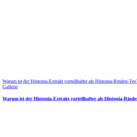
Warum ist der Hintonia-Extrakt vorteilhafter als Hintonia-Rinden-Tee
Gallerie
Warum ist der Hintonia-Extrakt vorteilhafter als Hintonia-Rind