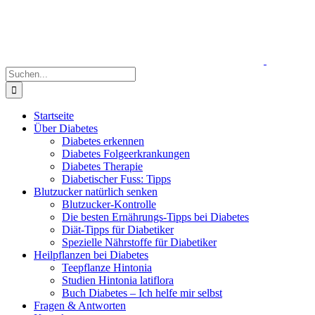
Zum
Inhalt
springen
Suche
nach:
Startseite
Über Diabetes
Diabetes erkennen
Diabetes Folgeerkrankungen
Diabetes Therapie
Diabetischer Fuss: Tipps
Blutzucker natürlich senken
Blutzucker-Kontrolle
Die besten Ernährungs-Tipps bei Diabetes
Diät-Tipps für Diabetiker
Spezielle Nährstoffe für Diabetiker
Heilpflanzen bei Diabetes
Teepflanze Hintonia
Studien Hintonia latiflora
Buch Diabetes – Ich helfe mir selbst
Fragen & Antworten