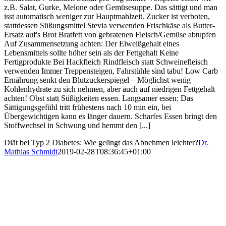
z.B. Salat, Gurke, Melone oder Gemüsesuppe. Das sättigt und man
isst automatisch weniger zur Hauptmahlzeit. Zucker ist verboten,
stattdessen Süßungsmittel Stevia verwenden Frischkäse als Butter-
Ersatz auf's Brot Bratfett von gebratenen Fleisch/Gemüse abtupfen
Auf Zusammensetzung achten: Der Eiweißgehalt eines
Lebensmittels sollte höher sein als der Fettgehalt Keine
Fertigprodukte Bei Hackfleich Rindfleisch statt Schweinefleisch
verwenden Immer Treppensteigen, Fahrstühle sind tabu! Low Carb
Ernährung senkt den Blutzuckerspiegel – Möglichst wenig
Kohlenhydrate zu sich nehmen, aber auch auf niedrigen Fettgehalt
achten! Obst statt Süßigkeiten essen. Langsamer essen: Das
Sättigungsgefühl tritt frühestens nach 10 min ein, bei
Übergewichtigen kann es länger dauern. Scharfes Essen bringt den
Stoffwechsel in Schwung und hemmt den [...]
Diät bei Typ 2 Diabetes: Wie gelingt das Abnehmen leichter?
Dr.
Mathias Schmidt
2019-02-28T08:36:45+01:00