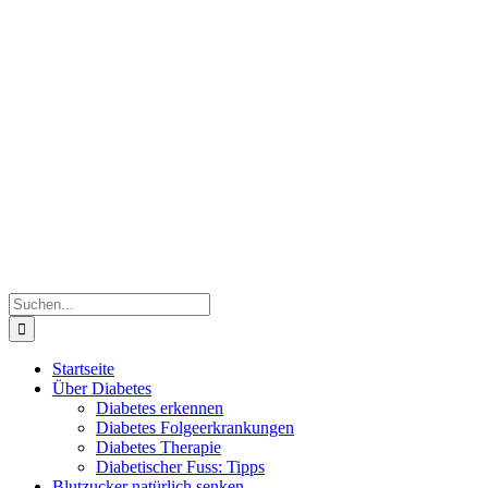
Zum
Inhalt
springen
Suche
nach:
Startseite
Über Diabetes
Diabetes erkennen
Diabetes Folgeerkrankungen
Diabetes Therapie
Diabetischer Fuss: Tipps
Blutzucker natürlich senken