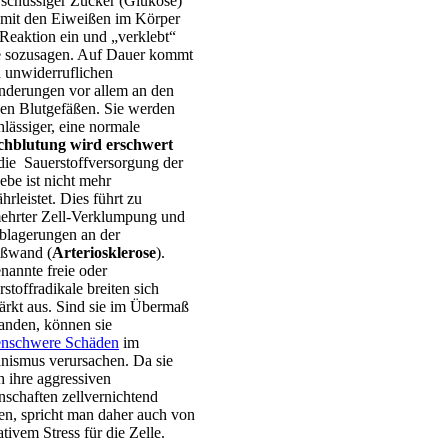
schüssiger Zucker (Glukose)
 mit den Eiweißen im Körper
 Reaktion ein und „verklebt“
e sozusagen. Auf Dauer kommt
u unwiderruflichen
nderungen vor allem an den
nen Blutgefäßen. Sie werden
hlässiger, eine normale
hblutung wird erschwert
die Sauerstoffversorgung der
be ist nicht mehr
rleistet. Dies führt zu
ehrter Zell-Verklumpung und
blagerungen an der
ßwand (
Arteriosklerose
).
nannte freie oder
stoffradikale breiten sich
tärkt aus. Sind sie im Übermaß
anden, können sie
enschwere Schäden
im
nismus verursachen. Da sie
h ihre aggressiven
nschaften zellvernichtend
en, spricht man daher auch von
tivem Stress für die Zelle.