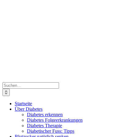
Zum
Inhalt
springen
Suche
nach:
Startseite
Über Diabetes
Diabetes erkennen
Diabetes Folgeerkrankungen
Diabetes Therapie
Diabetischer Fuss: Tipps
Blutzucker natürlich senken