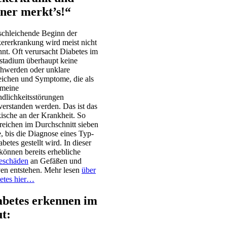
iner merkt’s!“
schleichende Beginn der
ererkrankung wird meist nicht
nnt. Oft verursacht Diabetes im
stadium überhaupt keine
hwerden oder unklare
ichen und Symptome, die als
emeine
ndlichkeitsstörungen
verstanden werden. Das ist das
ische an der Krankheit. So
treichen im Durchschnitt sieben
e, bis die Diagnose eines Typ-
betes gestellt wird. In dieser
 können bereits erhebliche
eschäden
an Gefäßen und
en entstehen. Mehr lesen
über
etes hier…
abetes erkennen im
ut: