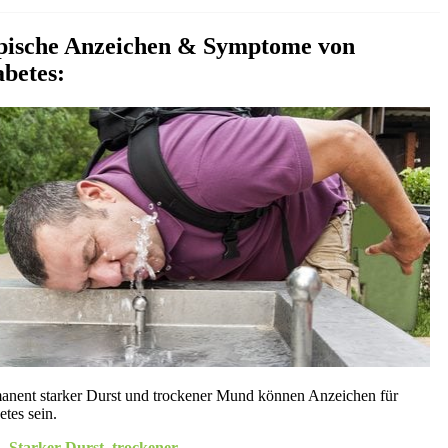
pische Anzeichen & Symptome von
abetes:
anent starker Durst und trockener Mund können Anzeichen für
etes sein.
Starker Durst, trockener