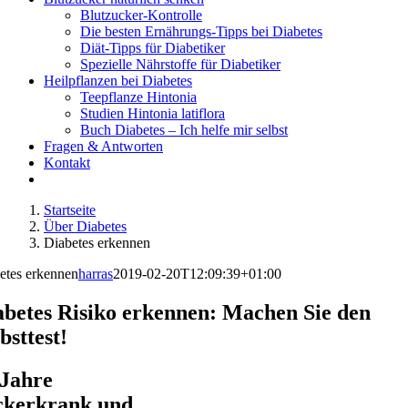
Blutzucker-Kontrolle
Die besten Ernährungs-Tipps bei Diabetes
Diät-Tipps für Diabetiker
Spezielle Nährstoffe für Diabetiker
Heilpflanzen bei Diabetes
Teepflanze Hintonia
Studien Hintonia latiflora
Buch Diabetes – Ich helfe mir selbst
Fragen & Antworten
Kontakt
Startseite
Über Diabetes
Diabetes erkennen
etes erkennen
harras
2019-02-20T12:09:39+01:00
abetes Risiko erkennen: Machen Sie den
bsttest!
 Jahre
ckerkrank und