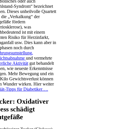
bolisches oder auch
lstand-Syndrom“ bezeichnet
en. Dieses unheilvolle Quartett
 die „Verkalkung“ der
gefäße fördern
eriosklerose), was
chbedeutend ist mit einem
hten Risiko für Herzinfarkt,
aganfall usw. Dies kann aber in
phasen noch durch
hrungsumstellung,
ichtsabnahme
und vermehrte
rliche Aktivität
gut behandelt
en, wie neueste Erkenntnisse
gen. Mehr Bewegung und ein
 Kilo Gewichtsverlust können
n Wunder wirken. Hier weiter
iät-Tipps für Diabetiker….
cker: Oxidativer
ess schädigt
utgefäße