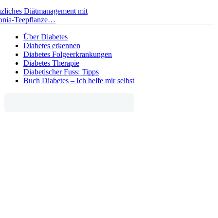
nzliches Diätmanagement mit
onia-Teepflanze…
Über Diabetes
Diabetes erkennen
Diabetes Folgeerkrankungen
Diabetes Therapie
Diabetischer Fuss: Tipps
Buch Diabetes – Ich helfe mir selbst