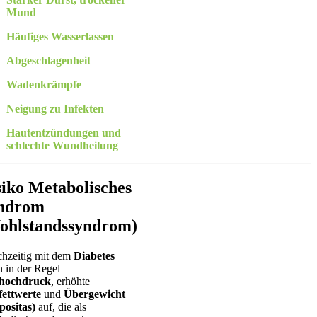
Mund
Häufiges Wasserlassen
Abgeschlagenheit
Wadenkrämpfe
Neigung zu Infekten
Hautentzündungen und
schlechte Wundheilung
siko Metabolisches
ndrom
ohlstandssyndrom)
chzeitig mit dem
Diabetes
n in der Regel
thochdruck
, erhöhte
fettwerte
und
Übergewicht
positas)
auf, die als