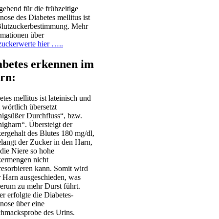
ebend für die frühzeitige
nose des Diabetes mellitus ist
Blutzuckerbestimmung. Mehr
rmationen über
zuckerwerte hier …..
abetes erkennen im
rn:
tes mellitus ist lateinisch und
 wörtlich übersetzt
igsüßer Durchfluss“, bzw.
igharn“. Übersteigt der
ergehalt des Blutes 180 mg/dl,
elangt der Zucker in den Harn,
 die Niere so hohe
ermengen nicht
resorbieren kann. Somit wird
 Harn ausgeschieden, was
erum zu mehr Durst führt.
er erfolgte die Diabetes-
nose über eine
hmacksprobe des Urins.