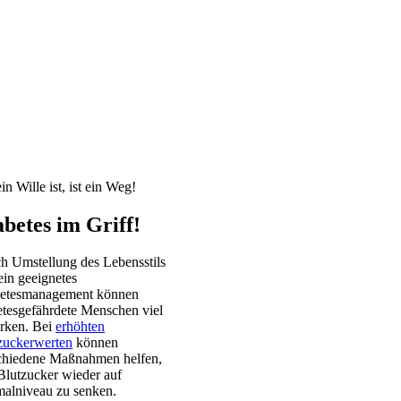
n Wille ist, ist ein Weg!
abetes im Griff!
h Umstellung des Lebensstils
ein geeignetes
etesmanagement können
etesgefährdete Menschen viel
rken. Bei
erhöhten
zuckerwerten
können
chiedene Maßnahmen helfen,
Blutzucker wieder auf
alniveau zu senken.