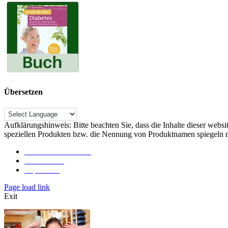
Übersetzen
Aufklärungshinweis: Bitte beachten Sie, dass die Inhalte dieser webs
speziellen Produkten bzw. die Nennung von Produktnamen spiegeln m
Rechtliche Hinweise
Datenschutz
Impressum
Toggle
Page load link
Sliding
Exit
Bar
Area