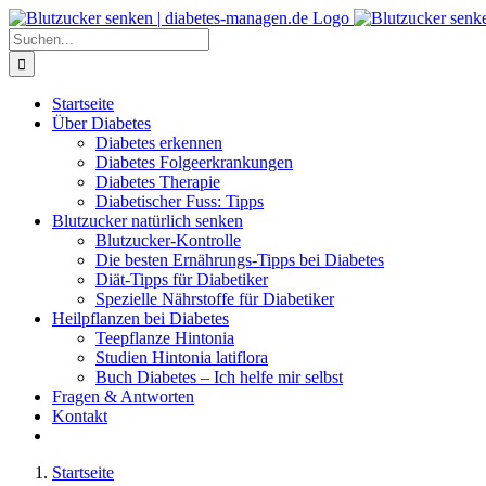
Zum
Inhalt
Suche
springen
nach:
Startseite
Über Diabetes
Diabetes erkennen
Diabetes Folgeerkrankungen
Diabetes Therapie
Diabetischer Fuss: Tipps
Blutzucker natürlich senken
Blutzucker-Kontrolle
Die besten Ernährungs-Tipps bei Diabetes
Diät-Tipps für Diabetiker
Spezielle Nährstoffe für Diabetiker
Heilpflanzen bei Diabetes
Teepflanze Hintonia
Studien Hintonia latiflora
Buch Diabetes – Ich helfe mir selbst
Fragen & Antworten
Kontakt
Startseite