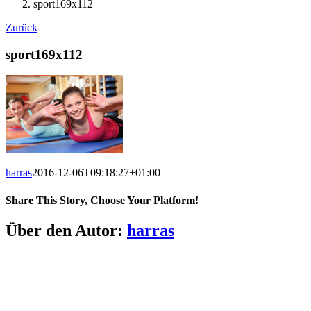
sport169x112
Zurück
sport169x112
harras
2016-12-06T09:18:27+01:00
Share This Story, Choose Your Platform!
Facebook
X
LinkedIn
Pinterest
E-
Über den Autor:
harras
Mail