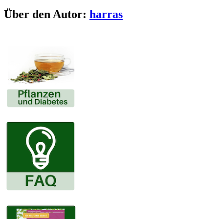
Facebook
X
LinkedIn
Pinterest
E-
Über den Autor:
harras
Mail