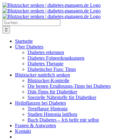
Zum
Inhalt
springen
Suche
nach:
Startseite
Über Diabetes
Diabetes erkennen
Diabetes Folgeerkrankungen
Diabetes Therapie
Diabetischer Fuss: Tipps
Blutzucker natürlich senken
Blutzucker-Kontrolle
Die besten Ernährungs-Tipps bei Diabetes
Diät-Tipps für Diabetiker
Spezielle Nährstoffe für Diabetiker
Heilpflanzen bei Diabetes
Teepflanze Hintonia
Studien Hintonia latiflora
Buch Diabetes – Ich helfe mir selbst
Fragen & Antworten
Kontakt