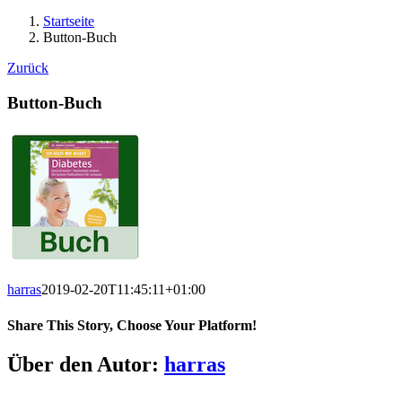
Startseite
Button-Buch
Zurück
Button-Buch
harras
2019-02-20T11:45:11+01:00
Share This Story, Choose Your Platform!
Facebook
X
LinkedIn
Pinterest
E-
Über den Autor:
harras
Mail