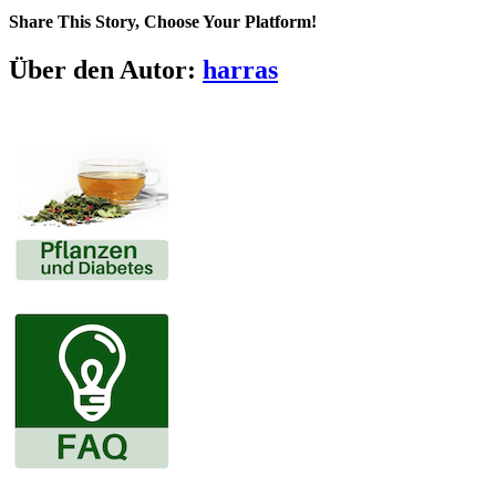
Share This Story, Choose Your Platform!
Facebook
X
LinkedIn
Pinterest
E-
Über den Autor:
harras
Mail