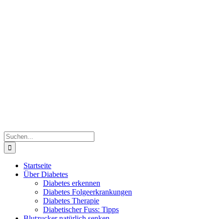
Zum
Inhalt
springen
Suche
nach:
Startseite
Über Diabetes
Diabetes erkennen
Diabetes Folgeerkrankungen
Diabetes Therapie
Diabetischer Fuss: Tipps
Blutzucker natürlich senken