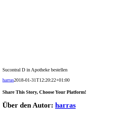
Sucontral D in Apotheke bestellen
harras
2018-01-31T12:20:22+01:00
Share This Story, Choose Your Platform!
Facebook
X
LinkedIn
Pinterest
E-
Über den Autor:
harras
Mail