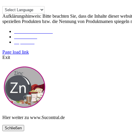
Aufklärungshinweis: Bitte beachten Sie, dass die Inhalte dieser webs
speziellen Produkten bzw. die Nennung von Produktnamen spiegeln m
Rechtliche Hinweise
Datenschutz
Impressum
Toggle
Page load link
Sliding
Exit
Bar
Area
Hier weiter zu www.Sucontral.de
Schließen