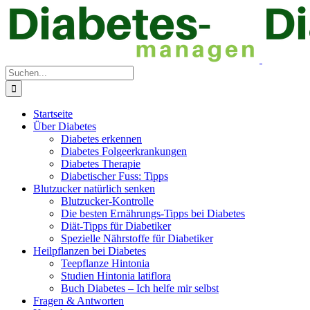
Zum
Inhalt
springen
Suche
nach:
Startseite
Über Diabetes
Diabetes erkennen
Diabetes Folgeerkrankungen
Diabetes Therapie
Diabetischer Fuss: Tipps
Blutzucker natürlich senken
Blutzucker-Kontrolle
Die besten Ernährungs-Tipps bei Diabetes
Diät-Tipps für Diabetiker
Spezielle Nährstoffe für Diabetiker
Heilpflanzen bei Diabetes
Teepflanze Hintonia
Studien Hintonia latiflora
Buch Diabetes – Ich helfe mir selbst
Fragen & Antworten