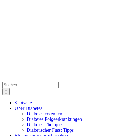
Zum
Inhalt
springen
Suche
nach:
Startseite
Über Diabetes
Diabetes erkennen
Diabetes Folgeerkrankungen
Diabetes Therapie
Diabetischer Fuss: Tipps
Blutzucker natürlich senken