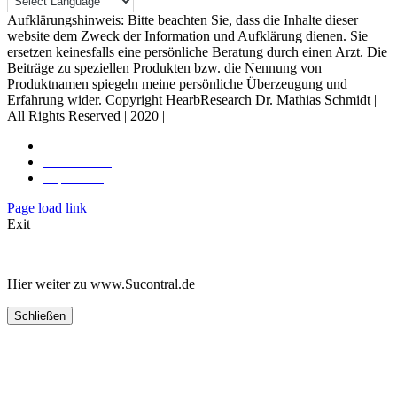
Aufklärungshinweis: Bitte beachten Sie, dass die Inhalte dieser
website dem Zweck der Information und Aufklärung dienen. Sie
ersetzen keinesfalls eine persönliche Beratung durch einen Arzt. Die
Beiträge zu speziellen Produkten bzw. die Nennung von
Produktnamen spiegeln meine persönliche Überzeugung und
Erfahrung wider. Copyright HearbResearch Dr. Mathias Schmidt |
All Rights Reserved | 2020 |
Rechtliche Hinweise
Datenschutz
Impressum
Toggle
Page load link
Sliding
Exit
Bar
Area
Hier weiter zu www.Sucontral.de
Schließen
Nach
oben