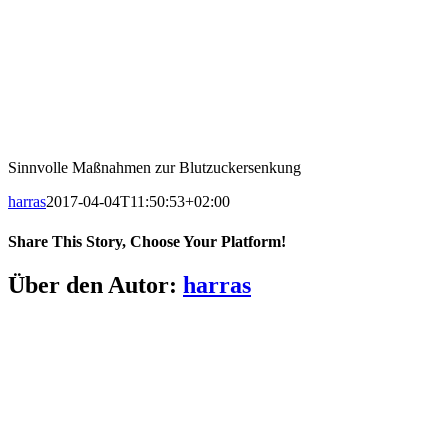
Sinnvolle Maßnahmen zur Blutzuckersenkung
harras
2017-04-04T11:50:53+02:00
Share This Story, Choose Your Platform!
Facebook
X
LinkedIn
Pinterest
E-
Über den Autor:
harras
Mail