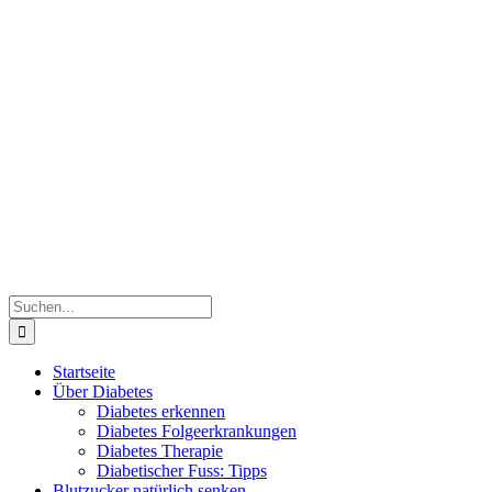
Zum
Inhalt
springen
Suche
nach:
Startseite
Über Diabetes
Diabetes erkennen
Diabetes Folgeerkrankungen
Diabetes Therapie
Diabetischer Fuss: Tipps
Blutzucker natürlich senken