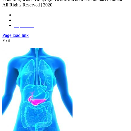
All Rights Reserved | 2020 |
Rechtliche Hinweise
Datenschutz
Impressum
Toggle
Page load link
Sliding
Exit
Bar
Area