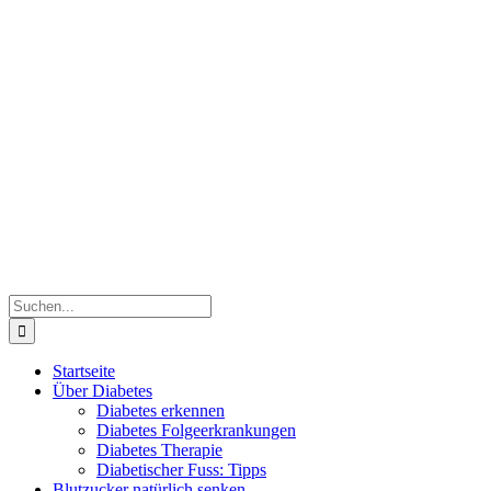
Zum
Inhalt
springen
Suche
nach:
Startseite
Über Diabetes
Diabetes erkennen
Diabetes Folgeerkrankungen
Diabetes Therapie
Diabetischer Fuss: Tipps
Blutzucker natürlich senken